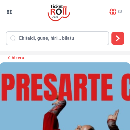
EU
Atzera