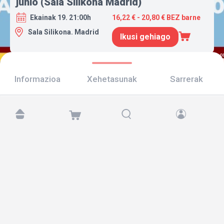
junio (Sala Silikona Madrid)
Ekainak 19. 21:00h
16,22 € - 20,80 € BEZ barne
Sala Silikona. Madrid
Ikusi gehiago
Informazioa
Xehetasunak
Sarrerak
Aurkitu gaitzazu hemen:
Copyright © 2026 TicketAndRoll
Lege-oharra
,
pribatutasun-politika
eta
cookies
Website built by
rundevstudio.com