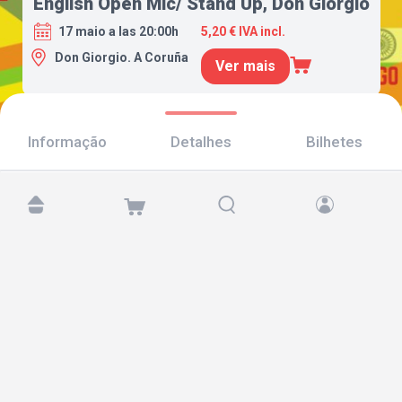
English Open Mic/ Stand Up, Don Giorgio
17 maio a las 20:00h
5,20 € IVA incl.
Don Giorgio. A Coruña
Ver mais
Informação
Detalhes
Bilhetes
Encontre-nos em:
Copyright © 2026 TicketAndRoll
Aviso legal
,
política de privacidade
e de
cookies
Website built by
rundevstudio.com