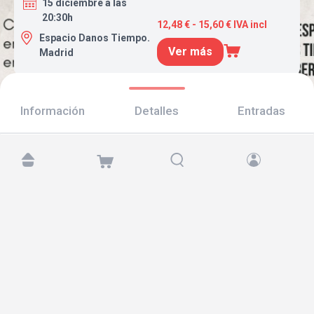
15 diciembre a las
20:30h
12,48 € - 15,60 € IVA incl
Espacio Danos Tiempo.
Ver más
Madrid
Información
Detalles
Entradas
Encuéntranos en:
Copyright © 2026 TicketAndRoll
Aviso legal
,
política de privacidad
y de
cookies
Website built by
rundevstudio.com