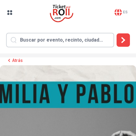
ES
Atrás