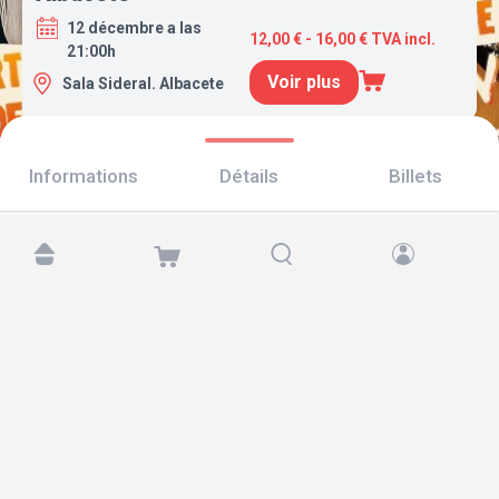
12 décembre a las
12,00 € - 16,00 € TVA incl.
21:00h
Voir plus
Sala Sideral. Albacete
Informations
Détails
Billets
Retrouvez-nous sur :
Copyright © 2026 TicketAndRoll
Mentions légales
,
politique de confidentialité
et de
cookies
Website built by
rundevstudio.com