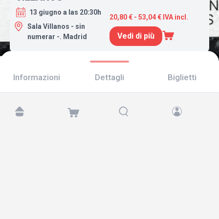
13 giugno a las 20:30h
20,80 € - 53,04 € IVA incl.
Sala Villanos - sin
Vedi di più
numerar -. Madrid
Informazioni
Dettagli
Biglietti
Trovaci su:
Copyright © 2026 TicketAndRoll
Avviso legale
,
informativa sulla privacy
e di
cookies
Website built by
rundevstudio.com