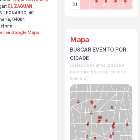
31
1
2
3
4
5
6
gar:
EL ZAGUÁN
N LEONARDO, 40
mería, 04004
léfono:
Ver en Google Maps
Mapa
BUSCAR EVENTO POR
CIDADE
(Selecciona unha cidade e
mostraremos os próximos
eventos)