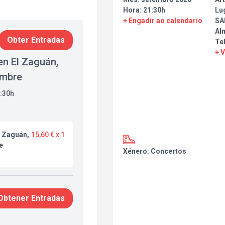
Hora: 21:30h
Lu
+ Engadir ao calendario
SA
Al
Obter Entradas
Te
+ 
en El Zaguán,
embre
1:30h
l Zaguán,
15,60 € x 1
e
Xénero: Concertos
Obtener Entradas