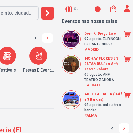
GL
Eventos nas nosas salas
Dom K. Diogo Live
07 agosto
. EL RINCÓN
DEL ARTE NUEVO
MADRID
'NOHAY FLORES EN
ESTAMBUL' en Anfi
Teatro Zahora
Festivais
Festas E Eventos
07 agosto
. ANFI
TEATRO ZAHORA
BARBATE
ABRE LA JAULA (Café
a 3 Bandas)
08 agosto
. cafe a tres
bandas
PALMA
ería (EL