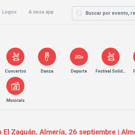
Logos
A nosa app
Concertos
Danza
Deporte
Festival Solidario
Musicais
 El Zaguán, Almería, 26 septiembre | Alm