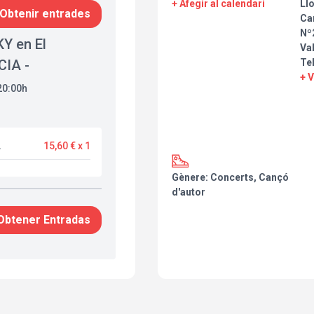
+ Afegir al calendari
Ll
Obtenir entrades
Ca
Nº2
Y en El
Va
CIA -
Tel
+ 
20:00h
L
15,60 € x 1
Gènere: Concerts, Cançó
d'autor
Obtener Entradas