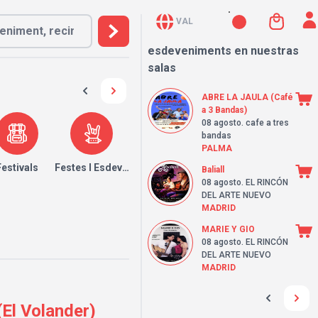
VAL
esdeveniments en nuestras
salas
ABRE LA JAULA (Café
a 3 Bandas)
08 agosto
. cafe a tres
bandas
PALMA
Festivals
Festes I Esdeveniments
Baliall
08 agosto
. EL RINCÓN
DEL ARTE NUEVO
MADRID
MARIE Y GIO
08 agosto
. EL RINCÓN
DEL ARTE NUEVO
MADRID
El Volander)