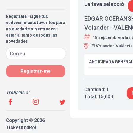
La teva selecció
Regístrate i sigue tus
EDGAR OCERANSK
esdeveniments favoritos para
Volander - VALEN
no quedarte sin entrades i
estar al tanto de todas las
18 septiembre a las 
novedades
El Volander. València
ANTICIPADA GENERA
Registrar-me
Cantidad: 1
Troba'ns a:
Total: 15,60 €
Copyright © 2026
TicketAndRoll