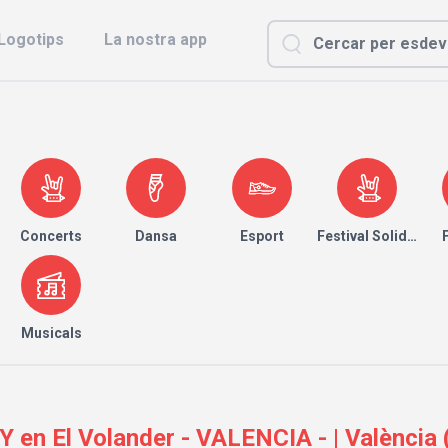
Logotips
La nostra app
Concerts
Dansa
Esport
Festival Solidari
Musicals
 El Volander - VALENCIA - | València (