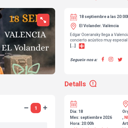
18 septiembre a las 20:00
El Volander. València
Edgar Oceransky llega a Valenci
concierto acústico muy especial 
un formato cercano e íntimo do
[...]
una nueva vida.
Segueix-nos a:
El artista mexicano presenta un
más significativos, incluyendo 
artistas españoles que han marc
país. Un viaje entre México y Esp
Detalls
emociones y canciones compart
Una oportunidad única para disf
formato directo, honesto y sin ar
gira muy especial por España.
Dia: 18
Or
Mes: septiembre 2026
,
N
Hora: 20:00h
Art