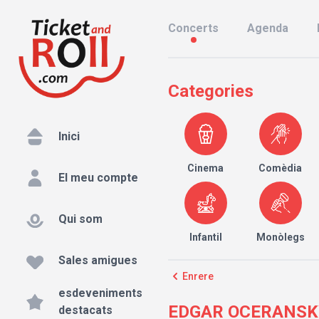
Concerts
Agenda
Categories
Inici
Cinema
Comèdia
El meu compte
Qui som
Infantil
Monòlegs
Sales amigues
Enrere
esdeveniments
EDGAR OCERANSKY en
destacats