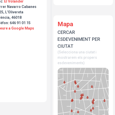
oc:
El Volander
rrer Navarro Cabanes
5, L'Olivereta
lència, 46018
Mapa
èfon: 646 91 01 15
Veure a Google Maps
CERCAR
ESDEVENIMENT PER
CIUTAT
(Selecciona una ciutat i
mostrarem els propers
esdeveniments)