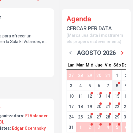
h
Agenda
CERCAR PER DATA
(Marca una data i mostrarem
a para ofrecer un
en la Sala El Volander, en
els propers esdeveniments)
nde las canciones cobran
AGOSTO 2026
 recorrido por sus temas
Lun
Mar
Mié
Jue
Vie
Sáb
Dom
sus colaboraciones con
ado su vínculo con el
27
28
29
30
31
1
2
aña a través de historias,
3
4
5
6
7
8
9
idas.
10
11
12
13
14
15
16
rutar de su música en un
tificios, dentro de una
17
18
19
20
21
22
23
ganitzadors:
El Volander
24
25
26
27
28
29
30
BL
31
1
2
3
4
5
6
istes:
Edgar Oceransky