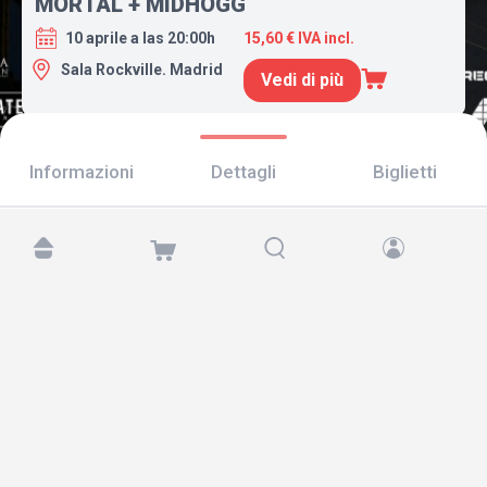
MORTAL + MIDHÖGG
10 aprile a las 20:00h
15,60 € IVA incl.
Sala Rockville. Madrid
Vedi di più
Informazioni
Dettagli
Biglietti
Trovaci su:
Copyright © 2026 TicketAndRoll
Avviso legale
,
informativa sulla privacy
e di
cookies
Website built by
rundevstudio.com