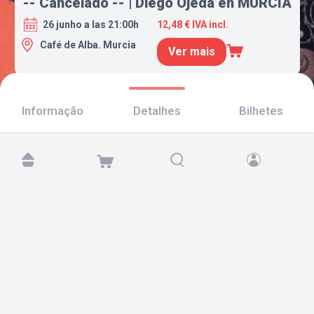
-- Cancelado -- | Diego Ojeda en MURCIA
26 junho a las 21:00h
12,48 € IVA incl.
Café de Alba. Murcia
Ver mais
Informação
Detalhes
Bilhetes
Encontre-nos em:
Copyright © 2026 TicketAndRoll
Aviso legal
,
política de privacidade
e de
cookies
Website built by
rundevstudio.com