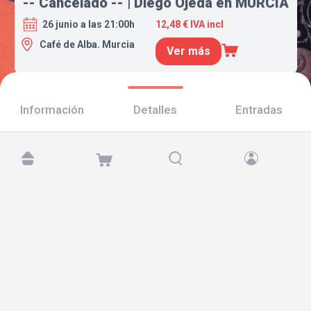
-- Cancelado -- | Diego Ojeda en MURCIA
26 junio a las 21:00h
12,48 € IVA incl
Café de Alba. Murcia
Ver más
Información
Detalles
Entradas
Encuéntranos en:
Copyright © 2026 TicketAndRoll
Aviso legal
,
política de privacidad
y de
cookies
Website built by
rundevstudio.com