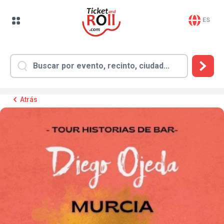
ES
Atrás