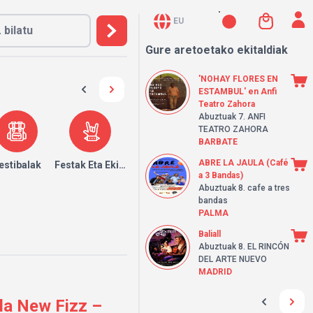
EU
Gure aretoetako ekitaldiak
'NOHAY FLORES EN
ESTAMBUL' en Anfi
Teatro Zahora
Abuztuak 7.
ANFI
TEATRO ZAHORA
BARBATE
ABRE LA JAULA (Café
k
estibalak
Festak Eta Ekitaldiak
a 3 Bandas)
Abuztuak 8.
cafe a tres
bandas
PALMA
Baliall
Abuztuak 8.
EL RINCÓN
DEL ARTE NUEVO
MADRID
la New Fizz –