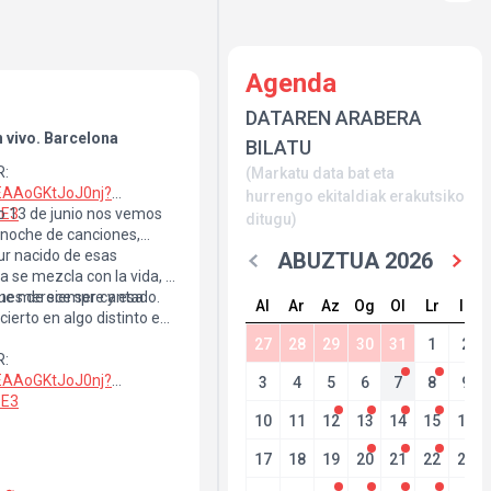
Agenda
DATAREN ARABERA
 vivo. Barcelona
BILATU
R:
(Markatu data bat eta
XEAAoGKtJoJ0nj?
hurrengo ekitaldiak erakutsiko
9E3
o 13 de junio nos vemos
ditugu)
 noche de canciones,
our nacido de esas
ABUZTUA 2026
 se mezcla con la vida, el
que merece ser cantado.
nes de siempre y esa
Al
Ar
Az
Og
Ol
Lr
Ig
ierto en algo distinto e
27
28
29
30
31
1
2
R:
XEAAoGKtJoJ0nj?
3
4
5
6
7
8
9
9E3
10
11
12
13
14
15
16
17
18
19
20
21
22
23