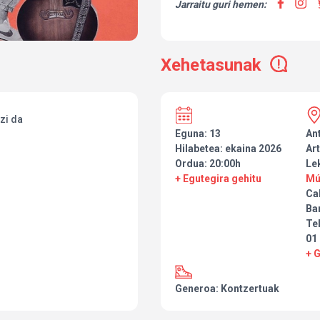
Jarraitu guri hemen:
Xehetasunak
tzi da
Eguna: 13
An
Hilabetea: ekaina 2026
Art
Ordua: 20:00h
Le
+ Egutegira gehitu
Mú
Ca
Ba
Tel
01
+ 
Generoa: Kontzertuak