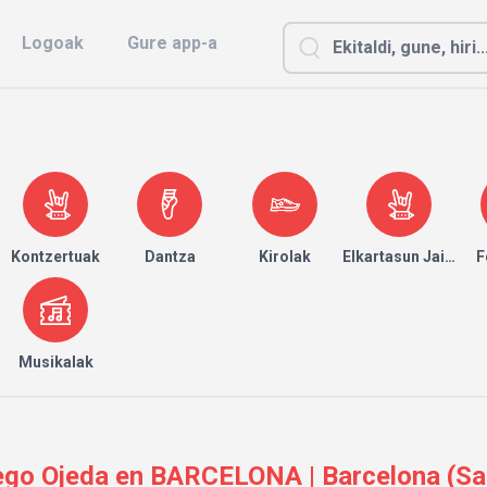
Logoak
Gure app-a
Kontzertuak
Dantza
Kirolak
Elkartasun Jaialdia
F
Musikalak
Diego Ojeda en BARCELONA | Barcelona (Sa