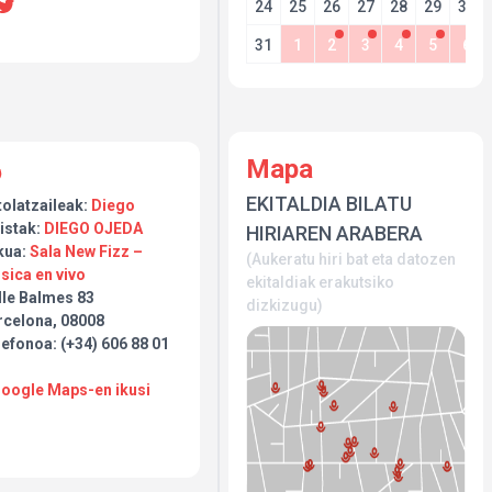
24
25
26
27
28
29
30
31
1
2
3
4
5
6
Mapa
EKITALDIA BILATU
tolatzaileak:
Diego
istak:
DIEGO OJEDA
HIRIAREN ARABERA
kua:
Sala New Fizz –
(Aukeratu hiri bat eta datozen
sica en vivo
ekitaldiak erakutsiko
lle Balmes 83
dizkizugu)
rcelona, 08008
efonoa: (+34) 606 88 01
Google Maps-en ikusi