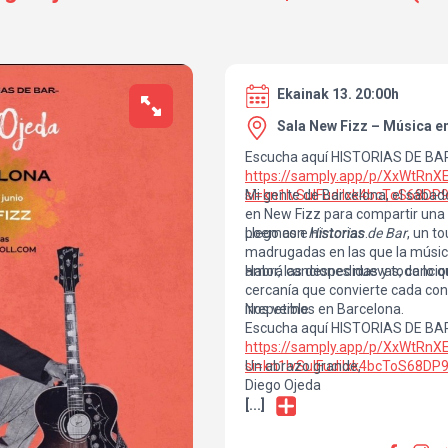
Ekainak 13. 20:00h
Sala New Fizz – Música en
Escucha aquí HISTORIAS DE BA
https://samply.app/p/XxWtRn
si=kn1IvSulFudiIxk4bcToS68DP
Mi gente de Barcelona, el sábad
en New Fizz para compartir una
poemas e historias.
Llego con
Historias de Bar
, un t
madrugadas en las que la música
amor, las despedidas y todo lo 
Habrá canciones nuevas, cancio
cercanía que convierte cada conc
irrepetible.
Nos vemos en Barcelona.
Escucha aquí HISTORIAS DE BA
https://samply.app/p/XxWtRn
si=kn1IvSulFudiIxk4bcToS68DP
Un abrazo grande,
Diego Ojeda
[...]