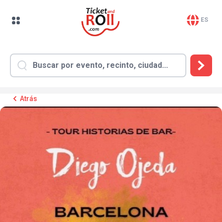
ES
Atrás