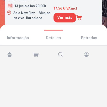
13 junio a las 20:00h
14,56 € IVA incl
Sala New Fizz – Música
Ver más
en vivo. Barcelona
Información
Detalles
Entradas
Encuéntranos en:
Copyright © 2026 TicketAndRoll
Aviso legal
,
política de privacidad
y de
cookies
Website built by
rundevstudio.com