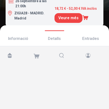
26 septiembre a las
21:00h
18,72 € - 52,00 € IVA inclòs
ZIGIA28 - MADRID.
Veure més
Madrid
Informació
Detalls
Entrades
Troba'ns a:
Copyright © 2026 TicketAndRoll
Avís legal
,
Política de privacitat
i de
galetes
Website built by
rundevstudio.com