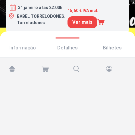
31 janeiro a las 22:00h
15,60 € IVA incl.
BABEL TORRELODONES.
Ver mais
Torrelodones
Informação
Detalhes
Bilhetes
Encontre-nos em:
Copyright © 2026 TicketAndRoll
Aviso legal
,
política de privacidade
e de
cookies
Website built by
rundevstudio.com