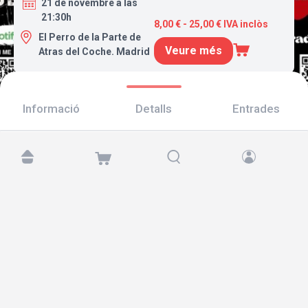
21 de novembre a las
21:30h
8,00 € - 25,00 € IVA inclòs
El Perro de la Parte de
Veure més
Atras del Coche. Madrid
Informació
Detalls
Entrades
Troba'ns a:
Copyright © 2026 TicketAndRoll
Avís legal
,
Política de privacitat
i de
galetes
Website built by
rundevstudio.com