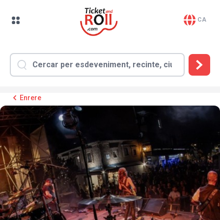
CA
Enrere