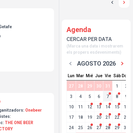
Getafe
Agenda
p
CERCAR PER DATA
(Marca una data i mostrarem
els propers esdeveniments)
AGOSTO 2026
Lun
Mar
Mié
Jue
Vie
Sáb
Dom
27
28
29
30
31
1
2
3
4
5
6
7
8
9
10
11
12
13
14
15
16
ganitzadors:
Onebeer
istes:
17
18
19
20
21
22
23
oc:
THE ONE BEER
24
25
26
27
28
29
30
CTORY