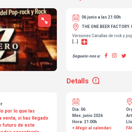
06 junio a las 21:00h
THE ONE BEER FACTORY. 
Versiones Canallas de rock y po
[...]
Segueix-nos a:
Detalls
er
Dia: 06
Or
o por lo que las
Mes: junio 2026
Art
a venta, si has llegado
Hora: 21:00h
Ll
 futuro de este
+ Afegir al calendari
FA