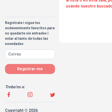
artista o en esta sala, 
usando nuestro buscado
Regístrate i sigue tus
esdeveniments favoritos para
no quedarte sin entrades i
estar al tanto de todas las
novedades
Registrar-me
Troba'ns a:
Copyright © 2026