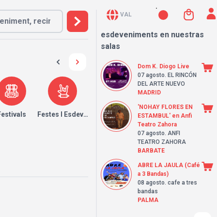
VAL
esdeveniments en nuestras
salas
Dom K. Diogo Live
07 agosto
. EL RINCÓN
DEL ARTE NUEVO
MADRID
'NOHAY FLORES EN
Festivals
Festes I Esdeveniments
ESTAMBUL' en Anfi
Teatro Zahora
07 agosto
. ANFI
TEATRO ZAHORA
BARBATE
ABRE LA JAULA (Café
a 3 Bandas)
08 agosto
. cafe a tres
bandas
PALMA