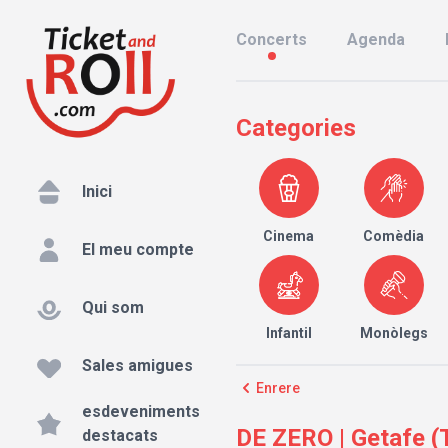
Concerts
Agenda
Categories
Inici
Cinema
Comèdia
El meu compte
Qui som
Infantil
Monòlegs
Sales amigues
Enrere
esdeveniments
DE ZERO | Getafe
destacats