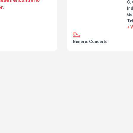
puedes encontrarlo
C. 
r.
Ind
Ge
Tel
+ 
Gènere: Concerts