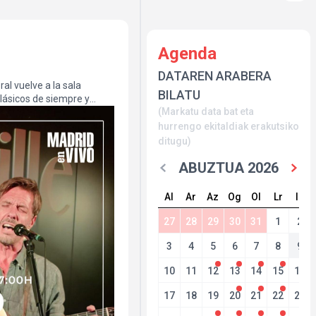
Agenda
DATAREN ARABERA
al vuelve a la sala
BILATU
clásicos de siempre y
(Markatu data bat eta
lo puedes perder! 😎
hurrengo ekitaldiak erakutsiko
ditugu)
ABUZTUA 2026
Al
Ar
Az
Og
Ol
Lr
Ig
27
28
29
30
31
1
2
3
4
5
6
7
8
9
10
11
12
13
14
15
16
17
18
19
20
21
22
23