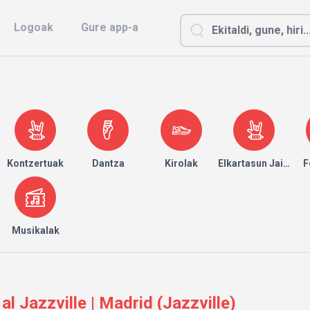
Logoak
Gure app-a
Kontzertuak
Dantza
Kirolak
Elkartasun Jaialdia
F
Musikalak
al Jazzville | Madrid (Jazzville)