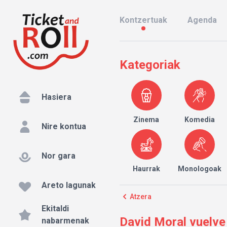
Kontzertuak
Agenda
Kategoriak
Hasiera
Zinema
Komedia
Nire kontua
Nor gara
Haurrak
Monologoak
Areto lagunak
Atzera
Ekitaldi
David Moral vuelve 
nabarmenak