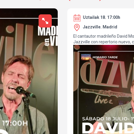
Uztailak 18. 17:00h
Jazzville. Madrid
El cantautor madrileño David Mor
Jazzville con repertorio nuevo, 
colaboraciones sorpresa. No te 