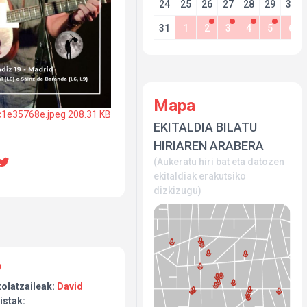
24
25
26
27
28
29
30
31
1
2
3
4
5
6
Mapa
c1e35768e.jpeg
208.31 KB
EKITALDIA BILATU
HIRIAREN ARABERA
(Aukeratu hiri bat eta datozen
ekitaldiak erakutsiko
dizkizugu)
tolatzaileak:
David
istak: