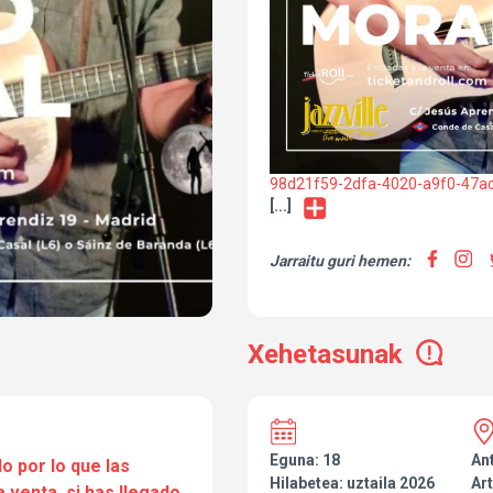
98d21f59-2dfa-4020-a9f0-47a
[...]
Jarraitu guri hemen:
Xehetasunak
Eguna: 18
An
o por lo que las
Hilabetea: uztaila 2026
Art
a venta, si has llegado