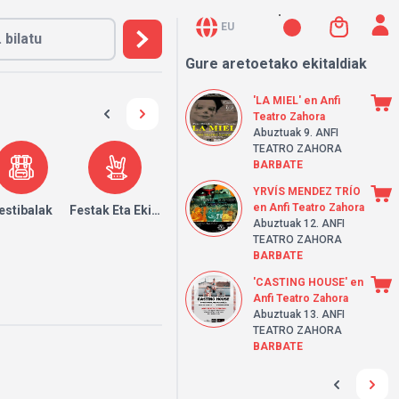
EU
Gure aretoetako ekitaldiak
'LA MIEL' en Anfi
Teatro Zahora
Abuztuak 9.
ANFI
TEATRO ZAHORA
BARBATE
YRVÍS MENDEZ TRÍO
en Anfi Teatro Zahora
k
estibalak
Festak Eta Ekitaldiak
Abuztuak 12.
ANFI
TEATRO ZAHORA
BARBATE
'CASTING HOUSE' en
Anfi Teatro Zahora
Abuztuak 13.
ANFI
TEATRO ZAHORA
BARBATE