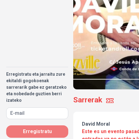
Erregistratu eta jarraitu zure
ekitaldi gogokoenak
sarrerarik gabe ez geratzeko
eta nobedade guztien berri
Sarrerak
izateko
David Moral
Este es un evento pasad
Erregistratu
entradas ya no están a l