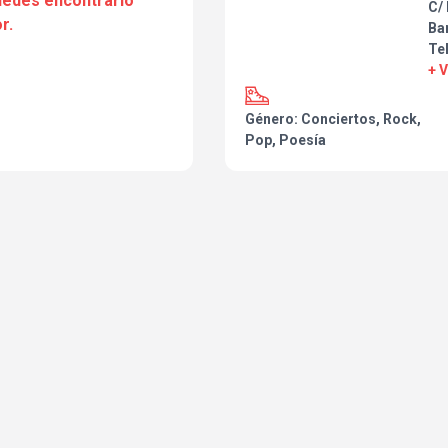
puedes encontrarlo
C/
r.
Ba
Te
+ 
Género: Conciertos, Rock,
Pop, Poesía