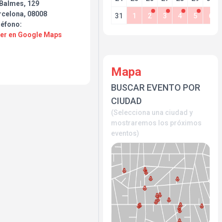
 Balmes, 129
rcelona, 08008
31
1
2
3
4
5
6
léfono:
Ver en Google Maps
Mapa
BUSCAR EVENTO POR
CIUDAD
(Selecciona una ciudad y
mostraremos los próximos
eventos)