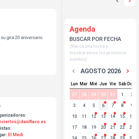
Agenda
su gira 20 aniversario.
BUSCAR POR FECHA
(Marca una fecha y
mostraremos los próximos
eventos)
AGOSTO 2026
Lun
Mar
Mié
Jue
Vie
Sáb
Dom
27
28
29
30
31
1
2
3
4
5
6
7
8
9
ganizadores:
10
11
12
13
14
15
16
nciertos@daniflaco.es
17
18
19
20
21
22
23
istas:
gar:
El Medi
24
25
26
27
28
29
30