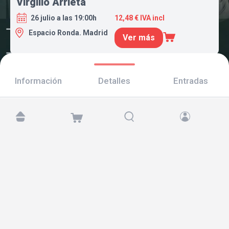
Virgilio Arrieta
26 julio a las 19:00h
12,48 € IVA incl
Espacio Ronda. Madrid
Ver más
Información
Detalles
Entradas
Encuéntranos en:
Copyright © 2026 TicketAndRoll
Aviso legal
,
política de privacidad
y de
cookies
Website built by
rundevstudio.com