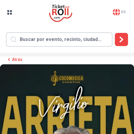
ES
Atrás