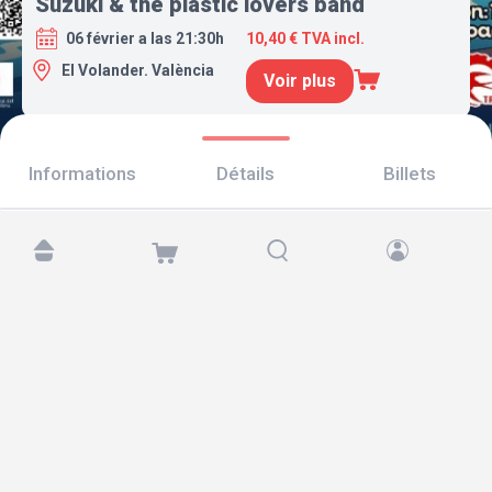
Suzuki & the plastic lovers band
06 février a las 21:30h
10,40 € TVA incl.
El Volander. València
Voir plus
Informations
Détails
Billets
Retrouvez-nous sur :
Copyright © 2026 TicketAndRoll
Mentions légales
,
politique de confidentialité
et de
cookies
Website built by
rundevstudio.com