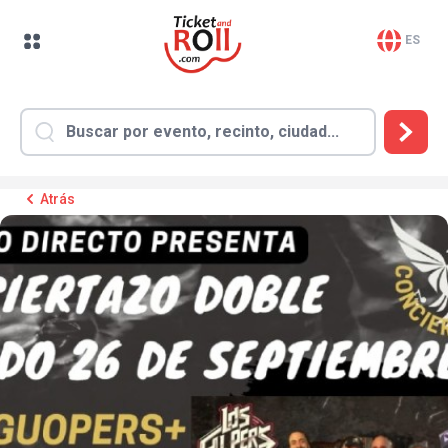
ES
Atrás