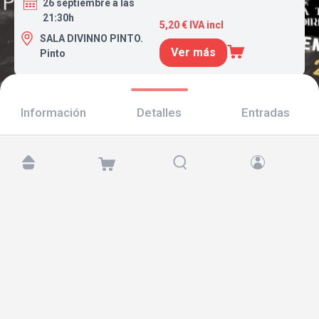
26 septiembre a las
21:30h
5,20 € IVA incl
SALA DIVINNO PINTO.
Ver más
Pinto
Información
Detalles
Entradas
Encuéntranos en:
Copyright © 2026 TicketAndRoll
Aviso legal
,
política de privacidad
y de
cookies
Website built by
rundevstudio.com