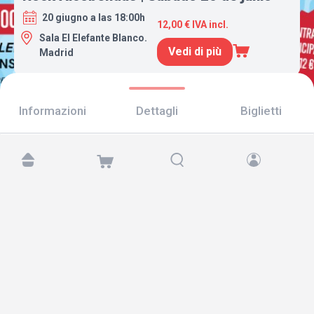
20 giugno a las 18:00h
12,00 € IVA incl.
Sala El Elefante Blanco.
Vedi di più
Madrid
Informazioni
Dettagli
Biglietti
Trovaci su:
Copyright © 2026 TicketAndRoll
Avviso legale
,
informativa sulla privacy
e di
cookies
Website built by
rundevstudio.com