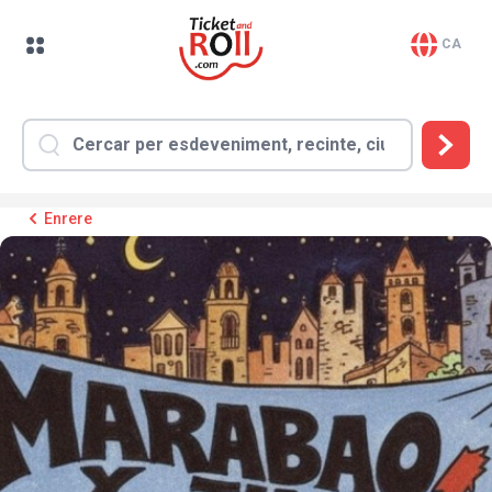
CA
Enrere