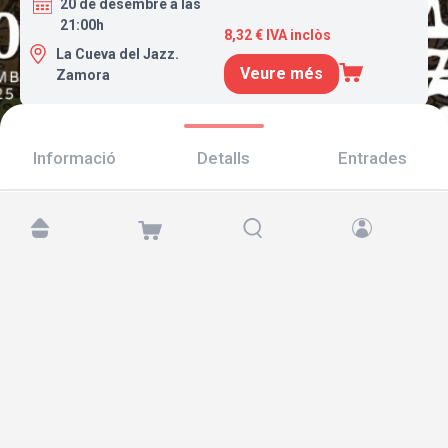
20 de desembre a las
21:00h
8,32 € IVA inclòs
La Cueva del Jazz.
Veure més
Zamora
Informació
Detalls
Entrades
Troba'ns a:
Copyright © 2026 TicketAndRoll
Avís legal
,
Política de privacitat
i de
galetes
Website built by
rundevstudio.com