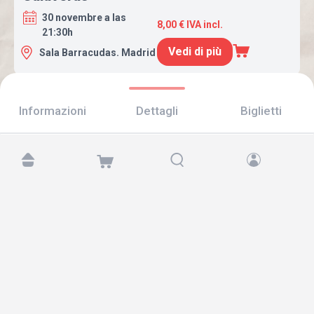
30 novembre a las
8,00 € IVA incl.
21:30h
Vedi di più
Sala Barracudas. Madrid
Informazioni
Dettagli
Biglietti
Trovaci su:
Copyright © 2026 TicketAndRoll
Avviso legale
,
informativa sulla privacy
e di
cookies
Website built by
rundevstudio.com