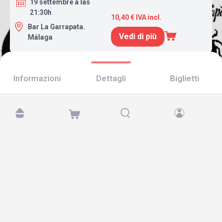
19 settembre a las
21:30h
10,40 € IVA incl.
Bar La Garrapata.
Vedi di più
Málaga
Informazioni
Dettagli
Biglietti
Trovaci su:
Copyright © 2026 TicketAndRoll
Avviso legale
,
informativa sulla privacy
e di
cookies
Website built by
rundevstudio.com