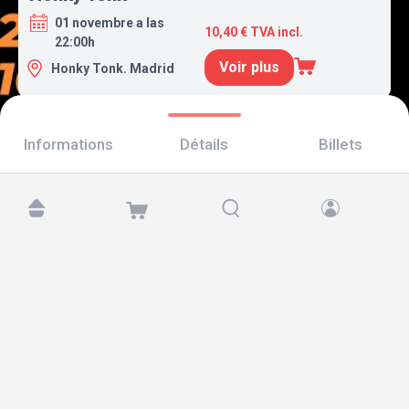
01 novembre a las
10,40 € TVA incl.
22:00h
Voir plus
Honky Tonk. Madrid
Informations
Détails
Billets
Retrouvez-nous sur :
Copyright © 2026 TicketAndRoll
Mentions légales
,
politique de confidentialité
et de
cookies
Website built by
rundevstudio.com