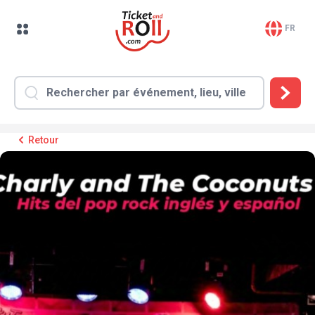
FR
Retour