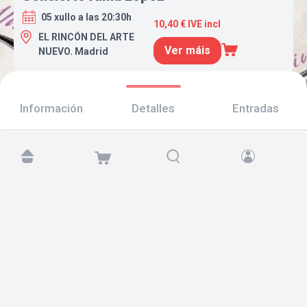
05 xullo a las 20:30h
10,40 € IVE incl
EL RINCÓN DEL ARTE
Ver máis
NUEVO. Madrid
Información
Detalles
Entradas
Atópanos en:
Copyright © 2026 TicketAndRoll
Aviso legal
,
política de privacidade
e de
cookies
Website built by
rundevstudio.com