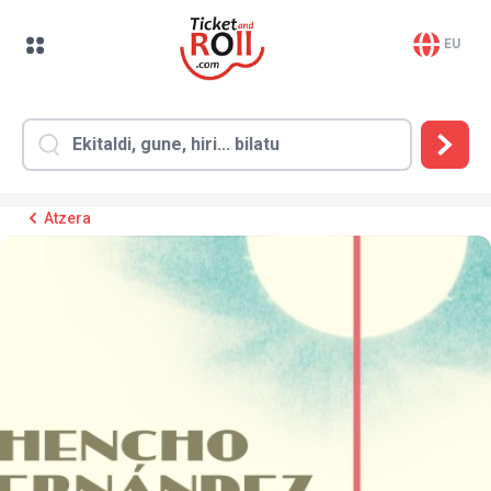
EU
Atzera