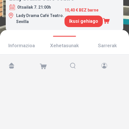
Otsailak 7. 21:00h
10,40 € BEZ barne
Lady Drama Café Teatro.
Ikusi gehiago
Sevilla
Informazioa
Xehetasunak
Sarrerak
Aurkitu gaitzazu hemen:
Copyright © 2026 TicketAndRoll
Lege-oharra
,
pribatutasun-politika
eta
cookies
Website built by
rundevstudio.com