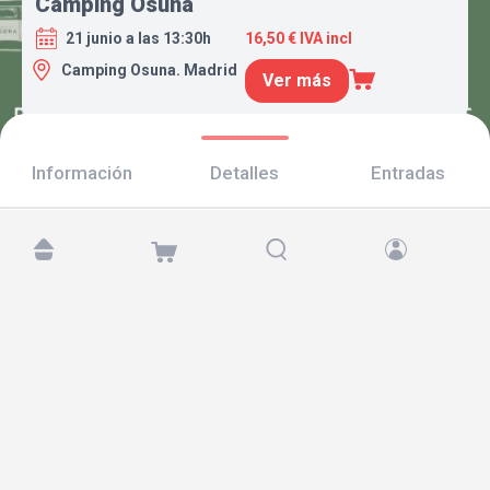
Camping Osuna
21 junio a las 13:30h
16,50 € IVA incl
Camping Osuna. Madrid
Ver más
Información
Detalles
Entradas
Encuéntranos en:
Copyright © 2026 TicketAndRoll
Aviso legal
,
política de privacidad
y de
cookies
Website built by
rundevstudio.com