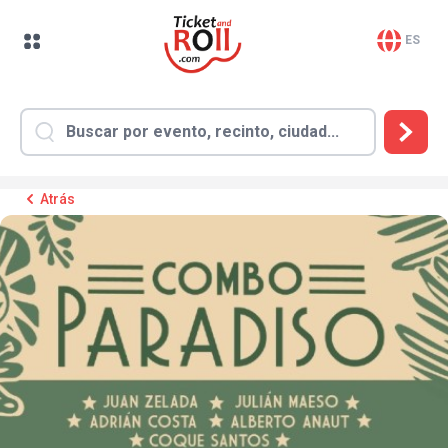
ES
Atrás