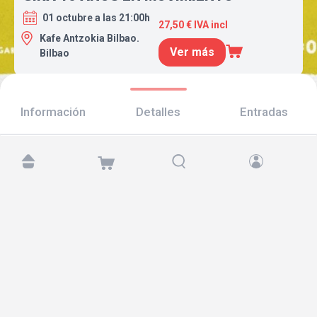
01 octubre a las 21:00h
27,50 € IVA incl
Kafe Antzokia Bilbao.
Ver más
Bilbao
Información
Detalles
Entradas
Encuéntranos en:
Copyright © 2026 TicketAndRoll
Aviso legal
,
política de privacidad
y de
cookies
Website built by
rundevstudio.com