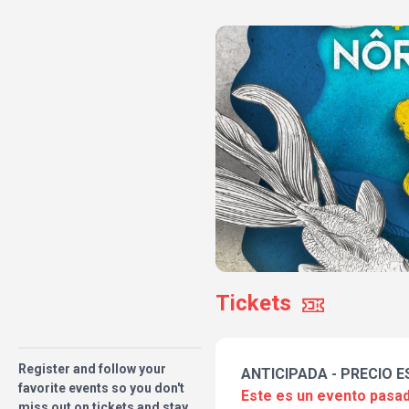
Tickets
Register and follow your
ANTICIPADA - PRECIO E
favorite events so you don't
Este es un evento pasad
miss out on tickets and stay