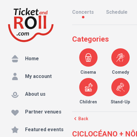
Concerts
Schedule
Categories
Home
Cinema
Comedy
My account
About us
Children
Stand-Up
Partner venues
Back
Featured events
CICLOCÉANO + NÔRTE