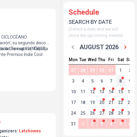
Schedule
SEARCH BY DATE
(Select a date and we will
show the upcoming events)
ña CICLOCÉANO
ación', su segundo disco.
AUGUST 2026
da de Tarragona NÔRTE,
e Premios Indie Cool
Mon
Tue
Wed
Thu
Fri
Sat
Sun
 primera vez en la
27
28
29
30
31
1
2
3
4
5
6
7
8
9
10
11
12
13
14
15
16
17
18
19
20
21
22
23
24
25
26
27
28
29
30
31
1
2
3
4
5
6
ganizers:
Letshowes