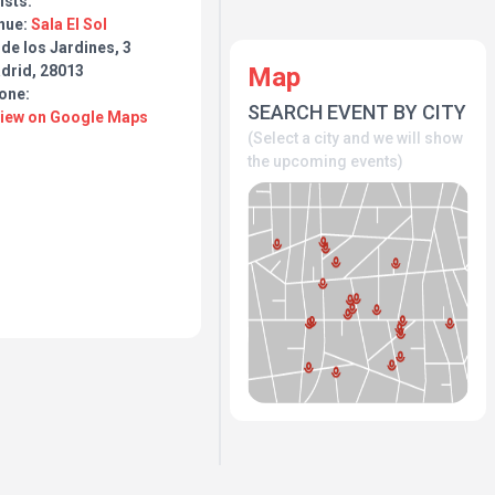
ists:
nue:
Sala El Sol
 de los Jardines, 3
Map
drid, 28013
one:
SEARCH EVENT BY CITY
View on Google Maps
(Select a city and we will show
the upcoming events)