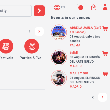
EN
Events in our venues
ABRE LA JAULA (Café
a 3 Bandas)
08 August
. cafe a tres
bandas
PALMA
Baliall
08 August
. EL RINCÓN
Festivals
Parties & Events
DEL ARTE NUEVO
MADRID
MARIE Y GIO
08 August
. EL RINCÓN
DEL ARTE NUEVO
MADRID