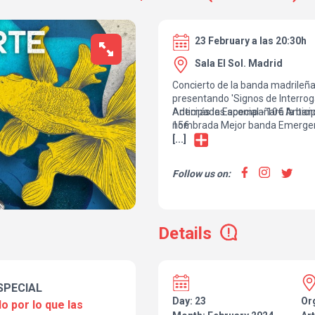
23 February a las 20:30h
Sala El Sol. Madrid
Concierto de la banda madrile
presentando 'Signos de Interrog
Además les acompañará la ban
Anticipada Especial - 10€ Anticipada General 12€ Taquilla
nombrada Mejor banda Emergent
15€
2023 presentando sus temas por
[...]
capital.
Follow us on:
Details
SPECIAL
Day: 23
Or
o por lo que las