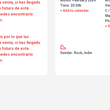
Month: February 2024
Art
a venta, si has llegado
Time: 20:30h
Ve
 futuro de este
+ Add to calendar
C /
puedes encontrarlo
Ma
r.
Ph
+ 
o por lo que las
a venta, si has llegado
 futuro de este
Gender: Rock, Indie
puedes encontrarlo
r.