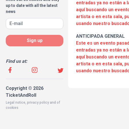
entradas ya no están a l
up to date with all the latest
aquí buscando un evento
news
artista o en esta sala, 
usando nuestro buscado
ANTICIPADA GENERAL
Sign up
Este es un evento pasad
entradas ya no están a l
aquí buscando un evento
Find us at:
artista o en esta sala, 
usando nuestro buscado
Copyright © 2026
TicketAndRoll
Legal notice
,
privacy policy
and of
cookies
Website built by
rundevstudio.com