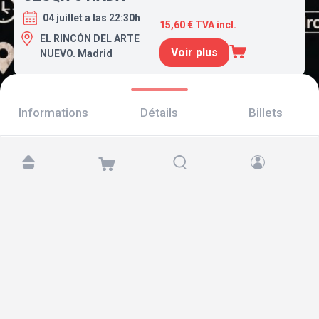
04 juillet a las 22:30h
15,60 € TVA incl.
EL RINCÓN DEL ARTE
Voir plus
NUEVO. Madrid
Informations
Détails
Billets
Retrouvez-nous sur :
Copyright © 2026 TicketAndRoll
Mentions légales
,
politique de confidentialité
et de
cookies
Website built by
rundevstudio.com