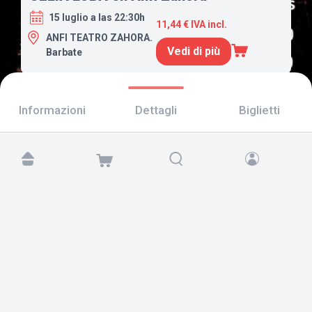
15 luglio a las 22:30h
11,44 € IVA incl.
ANFI TEATRO ZAHORA.
Vedi di più
Barbate
Informazioni
Dettagli
Biglietti
Trovaci su:
Copyright © 2026 TicketAndRoll
Avviso legale
,
informativa sulla privacy
e di
cookies
Website built by
rundevstudio.com