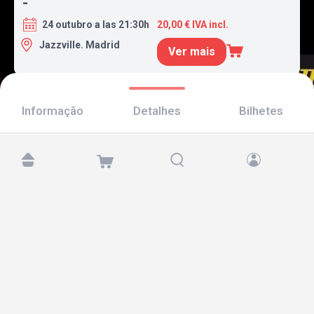
-
24 outubro a las 21:30h
20,00 € IVA incl.
Jazzville. Madrid
Ver mais
Informação
Detalhes
Bilhetes
Encontre-nos em:
Copyright © 2026 TicketAndRoll
Aviso legal
,
política de privacidade
e de
cookies
Website built by
rundevstudio.com