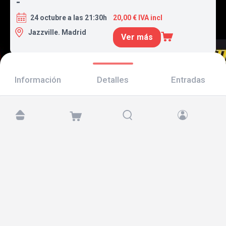
-
24 octubre a las 21:30h
20,00 € IVA incl
Jazzville. Madrid
Ver más
Información
Detalles
Entradas
Encuéntranos en:
Copyright © 2026 TicketAndRoll
Aviso legal
,
política de privacidad
y de
cookies
Website built by
rundevstudio.com