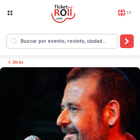
ES
Atrás