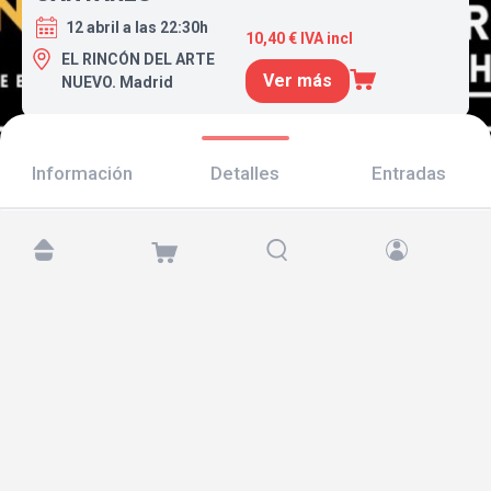
12 abril a las 22:30h
10,40 € IVA incl
EL RINCÓN DEL ARTE
Ver más
NUEVO. Madrid
Información
Detalles
Entradas
Encuéntranos en:
Copyright © 2026 TicketAndRoll
Aviso legal
,
política de privacidad
y de
cookies
Website built by
rundevstudio.com