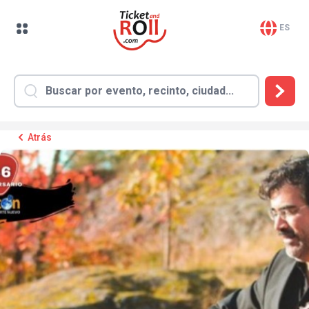
ES
Atrás