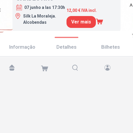
07 junho a las 17:30h
12,00 € IVA incl.
Silk La Moraleja.
Ver mais
Alcobendas
Informação
Detalhes
Bilhetes
Encontre-nos em:
Copyright © 2026 TicketAndRoll
Aviso legal
,
política de privacidade
e de
cookies
Website built by
rundevstudio.com