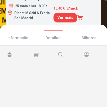
25 maio a las 18:00h
10,40 € IVA incl.
Planet M Scifi & Exotic
Ver mais
Bar. Madrid
Informação
Detalhes
Bilhetes
Encontre-nos em:
Copyright © 2026 TicketAndRoll
Aviso legal
,
política de privacidade
e de
cookies
Website built by
rundevstudio.com