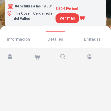
04 octubre a las 19:30h
8,50 € IVA incl
The Coven. Cerdanyola
Ver más
del Vallès
Información
Detalles
Entradas
Encuéntranos en:
Copyright © 2026 TicketAndRoll
Aviso legal
,
política de privacidad
y de
cookies
Website built by
rundevstudio.com