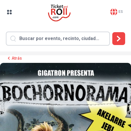
ES
Atrás