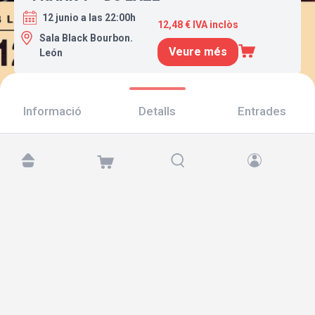
12 junio a las 22:00h
12,48 € IVA inclòs
Sala Black Bourbon.
Veure més
León
Informació
Detalls
Entrades
Troba'ns a:
Copyright © 2026 TicketAndRoll
Avís legal
,
Política de privacitat
i de
galetes
Website built by
rundevstudio.com