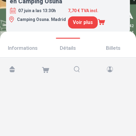
en Camping Osuna
07 juin a las 13:30h
7,70 € TVA incl.
Camping Osuna. Madrid
Voir plus
Informations
Détails
Billets
Retrouvez-nous sur :
Copyright © 2026 TicketAndRoll
Mentions légales
,
politique de confidentialité
et de
cookies
Website built by
rundevstudio.com