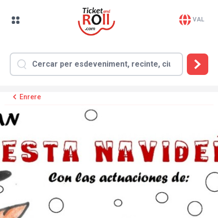
VAL
Enrere