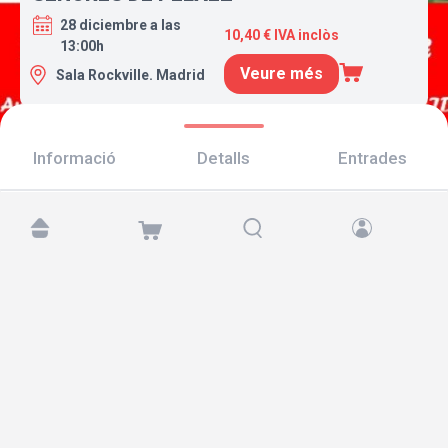
28 diciembre a las
10,40 € IVA inclòs
13:00h
Veure més
Sala Rockville. Madrid
Informació
Detalls
Entrades
Troba'ns a:
Copyright © 2026 TicketAndRoll
Avís legal
,
Política de privacitat
i de
galetes
Website built by
rundevstudio.com