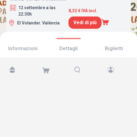
12 settembre a las
8,32 € IVA incl.
22:30h
Vedi di più
El Volander. València
Informazioni
Dettagli
Biglietti
Trovaci su:
Copyright © 2026 TicketAndRoll
Avviso legale
,
informativa sulla privacy
e di
cookies
Website built by
rundevstudio.com