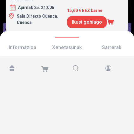
Apirilak 25. 21:00h
15,60 € BEZ barne
Sala Directo Cuenca.
Ikusi gehiago
Cuenca
Informazioa
Xehetasunak
Sarrerak
Aurkitu gaitzazu hemen:
Copyright © 2026 TicketAndRoll
Lege-oharra
,
pribatutasun-politika
eta
cookies
Website built by
rundevstudio.com