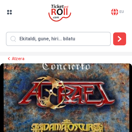
EU
Atzera