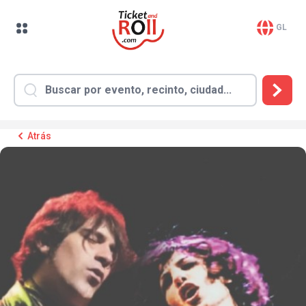
GL
Atrás