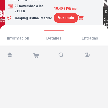
22 novembro a las
10,40 € IVE incl
21:00h
Ver máis
Camping Osuna. Madrid
Información
Detalles
Entradas
Atópanos en:
Copyright © 2026 TicketAndRoll
Aviso legal
,
política de privacidade
e de
cookies
Website built by
rundevstudio.com