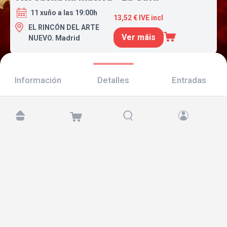
11 xuño a las 19:00h
13,52 € IVE incl
EL RINCÓN DEL ARTE
Ver máis
NUEVO. Madrid
Información
Detalles
Entradas
Atópanos en:
Copyright © 2026 TicketAndRoll
Aviso legal
,
política de privacidade
e de
cookies
Website built by
rundevstudio.com