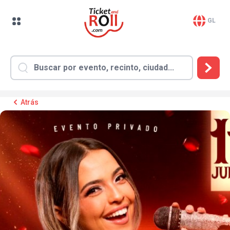
GL
Atrás