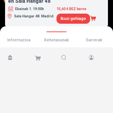
en Sala Hangar 48
Ekainak 1. 19:00h
15,60 € BEZ barne
Sala Hangar 48. Madrid
Ikusi gehiago
Informazioa
Xehetasunak
Sarrerak
Aurkitu gaitzazu hemen:
Copyright © 2026 TicketAndRoll
Lege-oharra
,
pribatutasun-politika
eta
cookies
Website built by
rundevstudio.com