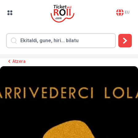
EU
Atzera