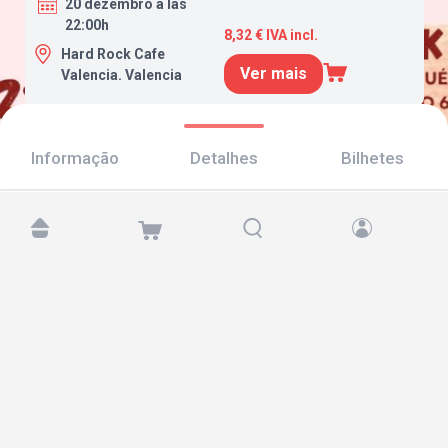
20 dezembro a las
22:00h
8,32 € IVA incl.
Hard Rock Cafe
Ver mais
Valencia. Valencia
Informação
Detalhes
Bilhetes
Encontre-nos em:
Copyright © 2026 TicketAndRoll
Aviso legal
,
política de privacidade
e de
cookies
Website built by
rundevstudio.com