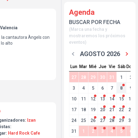
Agenda
BUSCAR POR FECHA
 Valencia
(Marca una fecha y
mostraremos los próximos
 la cantautora Àngels con
eventos)
lo alto
AGOSTO 2026
Lun
Mar
Mié
Jue
Vie
Sáb
Dom
27
28
29
30
31
1
2
3
4
5
6
7
8
9
10
11
12
13
14
15
16
17
18
19
20
21
22
23
ganizadores:
Izan
24
25
26
27
28
29
30
istas:
31
1
2
3
4
5
6
gar:
Hard Rock Cafe