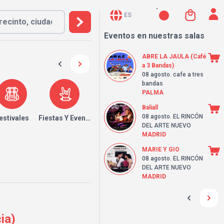
ES
Eventos en nuestras salas
ABRE LA JAULA (Café
a 3 Bandas)
08 agosto
. cafe a tres
bandas
PALMA
Baliall
08 agosto
. EL RINCÓN
estivales
Fiestas Y Eventos
DEL ARTE NUEVO
MADRID
MARIE Y GIO
08 agosto
. EL RINCÓN
DEL ARTE NUEVO
MADRID
ia)