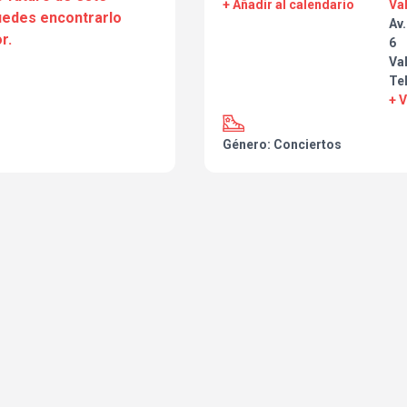
+ Añadir al calendario
Va
puedes encontrarlo
Av
r.
6
Va
Te
+ 
Género: Conciertos