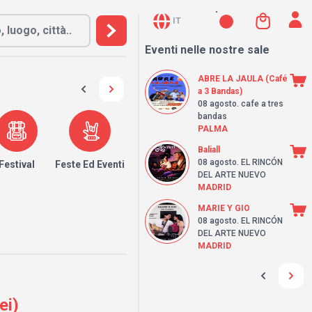
IT
Eventi nelle nostre sale
ABRE LA JAULA (Café
a 3 Bandas)
08 agosto
. cafe a tres
bandas
PALMA
Baliall
08 agosto
. EL RINCÓN
Festival
Feste Ed Eventi
DEL ARTE NUEVO
MADRID
MARIE Y GIO
08 agosto
. EL RINCÓN
DEL ARTE NUEVO
MADRID
ei)