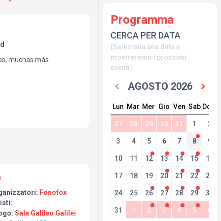
Programma
CERCA PER DATA
id
(Seleziona una data e
mostreremo i prossimi
as, muchas más
eventi)
AGOSTO 2026
Lun
Mar
Mer
Gio
Ven
Sab
Dom
27
28
29
30
31
1
2
3
4
5
6
7
8
9
10
11
12
13
14
15
16
17
18
19
20
21
22
23
ganizzatori:
Fonofox
24
25
26
27
28
29
30
isti:
31
1
2
3
4
5
6
ogo:
Sala Galileo Galilei