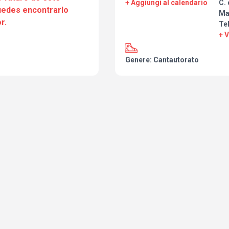
+ Aggiungi al calendario
C. 
puedes encontrarlo
Ma
r.
Te
+ 
Genere: Cantautorato